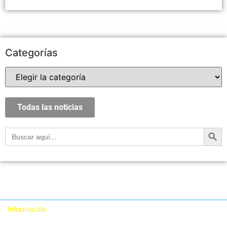
Categorías
Todas las noticias
Botón
Buscar:
Información
Quiénes somos