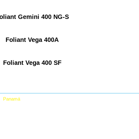
oliant Gemini 400 NG-S
Foliant Vega 400A
Foliant Vega 400 SF
Panamá
RTA Digital Inc.
Vía Grecia, Casa # 30,
El Carmen, Panamá.
Rep. De Panamá
(507) 623-82412