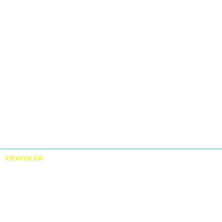
Información
Quiénes somos
Contacto
Política de Privacidad