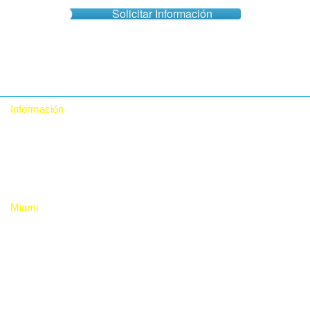
Solicitar Información
Información
Quiénes somos
Contacto
Política de Privacidad
Miami
RTA Digital Inc.
12480 NW 25th St, Suite 100, Miami, Fl 33182. USA
+1 (786) 228-8683 +1 (786) 228-9980
rta_sales@rtadigital.com mercadeo@rtadigital.com