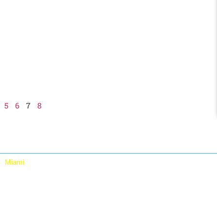
5
6
7
8
Miami
RTA Digital Inc.
12480 NW 25th St, Suite 100, Miami, Fl 33182. USA
+1 (786) 228-8683 +1 (786) 228-9980
rta_sales@rtadigital.com mercadeo@rtadigital.com