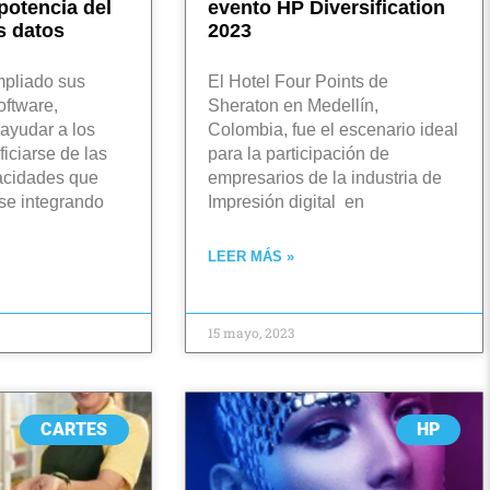
potencia del
evento HP Diversification
s datos
2023
mpliado sus
El Hotel Four Points de
oftware,
Sheraton en Medellín,
ayudar a los
Colombia, fue el escenario ideal
iciarse de las
para la participación de
acidades que
empresarios de la industria de
se integrando
Impresión digital en
LEER MÁS »
15 mayo, 2023
CARTES
HP