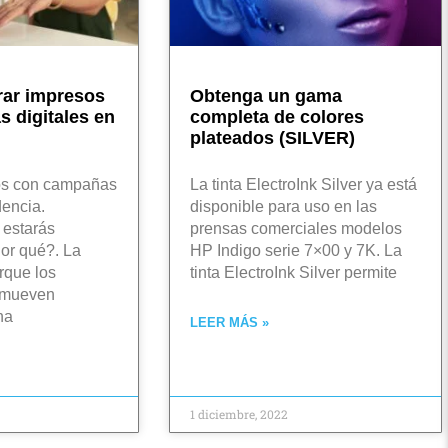
rar impresos
Obtenga un gama
 digitales en
completa de colores
plateados (SILVER)
sos con campañas
La tinta ElectroInk Silver ya está
dencia.
disponible para uso en las
 estarás
prensas comerciales modelos
or qué?. La
HP Indigo serie 7×00 y 7K. La
rque los
tinta ElectroInk Silver permite
 mueven
na
LEER MÁS »
1 diciembre, 2022