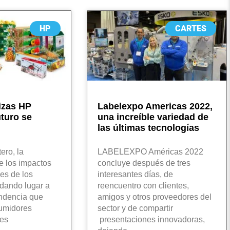
HP
CARTES
izas HP
Labelexpo Americas 2022,
uturo se
una increíble variedad de
las últimas tecnologías
ero, la
LABELEXPO Américas 2022
e los impactos
concluye después de tres
es de los
interesantes días, de
dando lugar a
reencuentro con clientes,
ndencia que
amigos y otros proveedores del
sumidores
sector y de compartir
nes
presentaciones innovadoras,