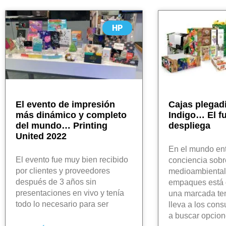
HP
El evento de impresión
Cajas plegad
más dinámico y completo
Indigo… El f
del mundo… Printing
despliega
United 2022
En el mundo ent
El evento fue muy bien recibido
conciencia sobr
por clientes y proveedores
medioambiental
después de 3 años sin
empaques está 
presentaciones en vivo y tenía
una marcada te
todo lo necesario para ser
lleva a los con
a buscar opcio