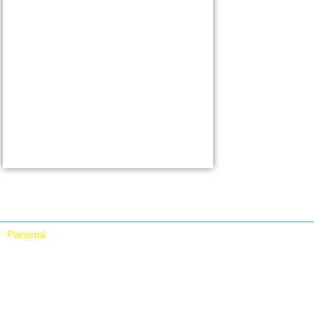
Panamá
RTA Digital Inc.
Vía Grecia, Casa # 30,
El Carmen, Panamá.
Rep. De Panamá
(507) 623-82412