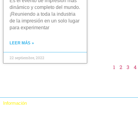
Es el evento de impresión más
dinámico y completo del mundo.
¡Reuniendo a toda la industria
de la impresión en un solo lugar
para experimentar
LEER MÁS »
22 septiembre, 2022
1
2
3
4
Información
Quiénes somos
Contacto
Política de Privacidad