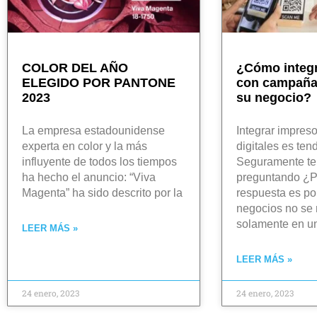
COLOR DEL AÑO
¿Cómo integ
ELEGIDO POR PANTONE
con campañas
2023
su negocio?
La empresa estadounidense
Integrar impre
experta en color y la más
digitales es ten
influyente de todos los tiempos
Seguramente te
ha hecho el anuncio: “Viva
preguntando ¿P
Magenta” ha sido descrito por la
respuesta es po
negocios no se
solamente en u
LEER MÁS »
LEER MÁS »
24 enero, 2023
24 enero, 2023