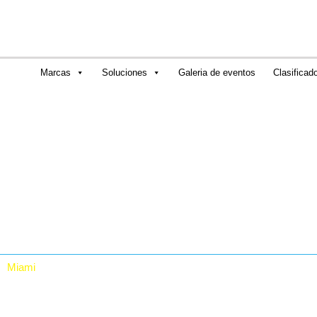
Marcas
Soluciones
Galeria de eventos
Clasificad
ncios
Miami
RTA Digital Inc.
12480 NW 25th St, Suite 100, Miami, Fl 33182. USA
+1 (786) 228-8683 +1 (786) 228-9980