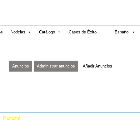
os
Noticias
Catálogo
Casos de Éxito
Español
Anuncios
Administrar anuncios
Añadir Anuncios
Panamá
RTA Digital Inc.
Vía Grecia, Casa # 30,
El Carmen, Panamá.