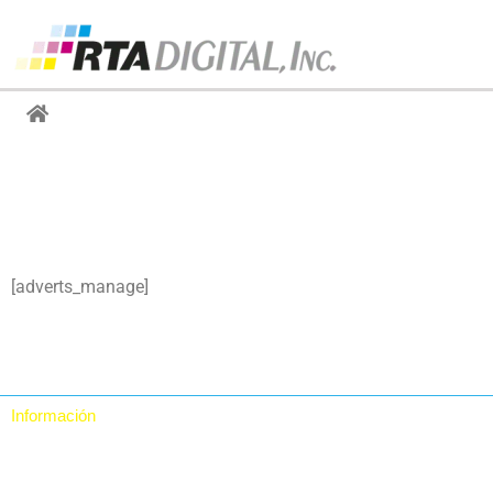
Administrar anu
[adverts_manage]
Información
Quiénes somos
Contacto
Política de Privacidad