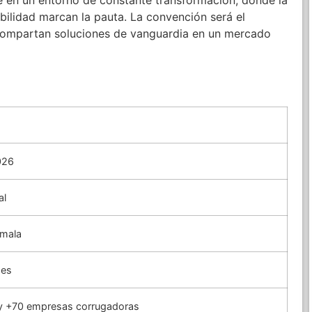
 en un entorno de constante transformación, donde la
ibilidad marcan la pauta. La convención será el
 compartan soluciones de vanguardia en un mercado
026
al
emala
ses
y +70 empresas corrugadoras