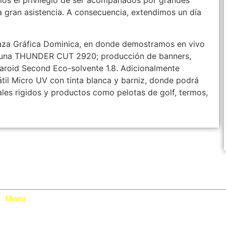
os el privilegio de ser acompañados por grandes
 gran asistencia. A consecuencia, extendimos un día
Plaza Gráfica Dominica, en donde demostramos en vivo
en una THUNDER CUT 2920; producción de banners,
laroid Second Eco-solvente 1.8. Adicionalmente
sátil Micro UV con tinta blanca y barniz, donde podrá
ales rigidos y productos como pelotas de golf, termos,
Miami
RTA Digital Inc.
12480 NW 25th St, Suite 100, Miami, Fl 33182. USA