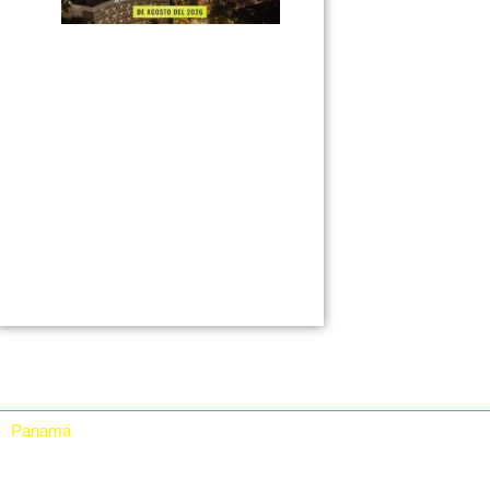
Panamá
RTA Digital Inc.
Vía Grecia, Casa # 30,