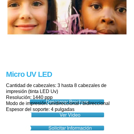
Micro UV LED​
Cantidad de cabezales: 3 hasta 8 cabezales de
impresión (tinta LED Uv)
Resolución: 1440 ppp
Descargar Brochure
Modo de impresión: unidireccional / bidireccional
Espesor del soporte: 4 pulgadas
Ver Video
Solicitar Información