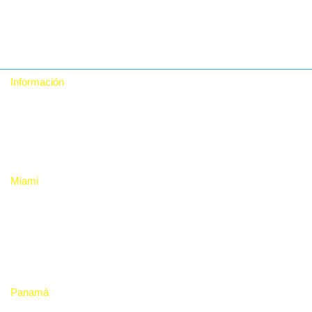
Información
Quiénes somos
Contacto
Política de Privacidad
Miami
RTA Digital Inc.
12480 NW 25th St, Suite 100, Miami, Fl 33182. USA
+1 (786) 228-8683 +1 (786) 228-9980
rta_sales@rtadigital.com mercadeo@rtadigital.com
Panamá
RTA Digital Inc.