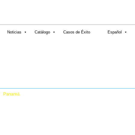
Noticias
Catálogo
Casos de Éxito
Español
Panamá
RTA Digital Inc.
Vía Grecia, Casa # 30,
El Carmen, Panamá.
Rep. De Panamá
(507) 623-82412