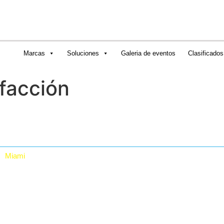
Marcas
Soluciones
Galeria de eventos
Clasificados
facción
Miami
RTA Digital Inc.
12480 NW 25th St, Suite 100, Miami, Fl 33182. USA
+1 (786) 228-8683 +1 (786) 228-9980
rta_sales@rtadigital.com mercadeo@rtadigital.com