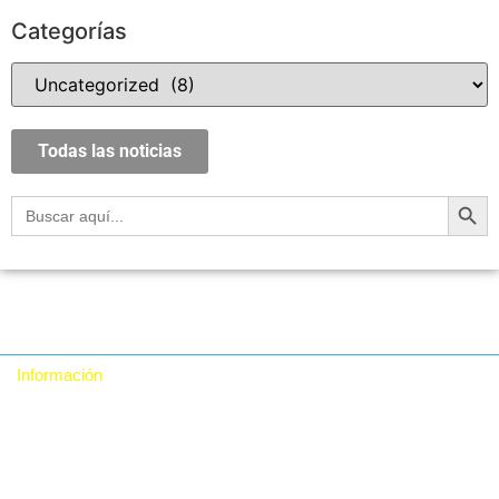
Categorías
Todas las noticias
Botón
Buscar:
Información
Quiénes somos
Contacto
Política de Privacidad